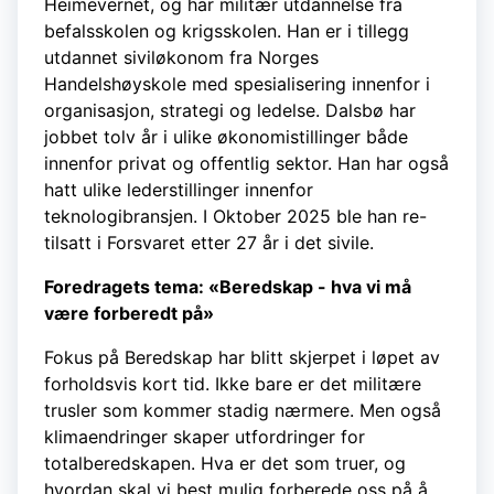
Heimevernet, og har militær utdannelse fra
befalsskolen og krigsskolen. Han er i tillegg
utdannet siviløkonom fra Norges
Handelshøyskole med spesialisering innenfor i
organisasjon, strategi og ledelse. Dalsbø har
jobbet tolv år i ulike økonomistillinger både
innenfor privat og offentlig sektor. Han har også
hatt ulike lederstillinger innenfor
teknologibransjen. I Oktober 2025 ble han re-
tilsatt i Forsvaret etter 27 år i det sivile.
Foredragets tema: «Beredskap - hva vi må
være forberedt på»
Fokus på Beredskap har blitt skjerpet i løpet av
forholdsvis kort tid. Ikke bare er det militære
trusler som kommer stadig nærmere. Men også
klimaendringer skaper utfordringer for
totalberedskapen. Hva er det som truer, og
hvordan skal vi best mulig forberede oss på å