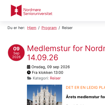
Du er her:
Hjem
Program
Reiser
Medlemstur for Nordmø
09
Sep
14.09.26
2026
Onsdag, 09 sep 2026
Fra klokken 13:00
Kategori:
Reiser
DET ER EN LEDIG P
Årets medlemstur for