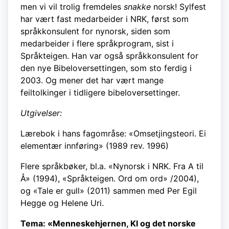
men vi vil trolig fremdeles
snakke
norsk! Sylfest
har vært fast medarbeider i NRK, først som
språkkonsulent for nynorsk, siden som
medarbeider i flere språkprogram, sist i
Språkteigen. Han var også språkkonsulent for
den nye Bibeloversettingen, som sto ferdig i
2003. Og mener det har vært mange
feiltolkinger i tidligere bibeloversettinger.
Utgivelser:
Lærebok i hans fagområse: «Omsetjingsteori. Ei
elementær innføring» (1989 rev. 1996)
Flere språkbøker, bl.a. «Nynorsk i NRK. Fra A til
Å» (1994), «Språkteigen. Ord om ord» /2004),
og «Tale er gull» (2011) sammen med Per Egil
Hegge og Helene Uri.
Tema: «Menneskehjernen, KI og det norske