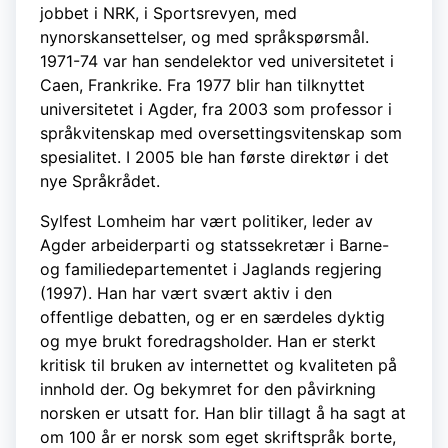
jobbet i NRK, i Sportsrevyen, med
nynorskansettelser, og med språkspørsmål.
1971-74 var han sendelektor ved universitetet i
Caen, Frankrike. Fra 1977 blir han tilknyttet
universitetet i Agder, fra 2003 som professor i
språkvitenskap med oversettingsvitenskap som
spesialitet. I 2005 ble han første direktør i det
nye Språkrådet.
Sylfest Lomheim har vært politiker, leder av
Agder arbeiderparti og statssekretær i Barne-
og familiedepartementet i Jaglands regjering
(1997). Han har vært svært aktiv i den
offentlige debatten, og er en særdeles dyktig
og mye brukt foredragsholder. Han er sterkt
kritisk til bruken av internettet og kvaliteten på
innhold der. Og bekymret for den påvirkning
norsken er utsatt for. Han blir tillagt å ha sagt at
om 100 år er norsk som eget skriftspråk borte,