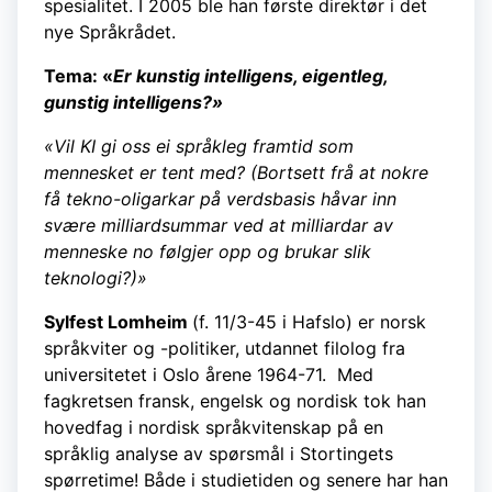
spesialitet. I 2005 ble han første direktør i det
nye Språkrådet.
Tema: «
Er kunstig intelligens, eigentleg,
gunstig intelligens?»
«Vil KI gi oss ei språkleg framtid som
mennesket er tent med? (Bortsett frå at nokre
få tekno-oligarkar på verdsbasis håvar inn
svære milliardsummar ved at milliardar av
menneske no følgjer opp og brukar slik
teknologi?)»
Sylfest Lomheim
(f. 11/3-45 i Hafslo) er norsk
språkviter og -politiker, utdannet filolog fra
universitetet i Oslo årene 1964-71. Med
fagkretsen fransk, engelsk og nordisk tok han
hovedfag i nordisk språkvitenskap på en
språklig analyse av spørsmål i Stortingets
spørretime! Både i studietiden og senere har han